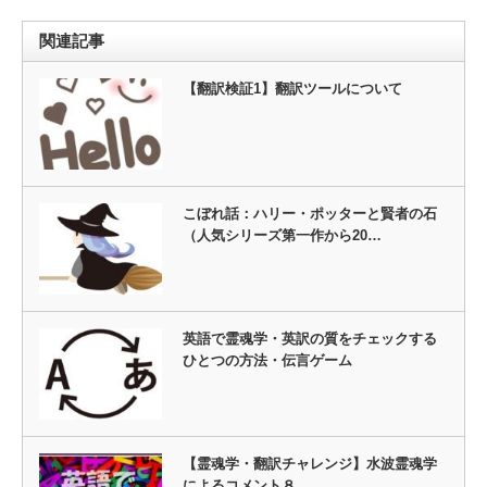
関連記事
【翻訳検証1】翻訳ツールについて
こぼれ話：ハリー・ポッターと賢者の石
（人気シリーズ第一作から20…
英語で霊魂学・英訳の質をチェックする
ひとつの方法・伝言ゲーム
【霊魂学・翻訳チャレンジ】水波霊魂学
によるコメント８