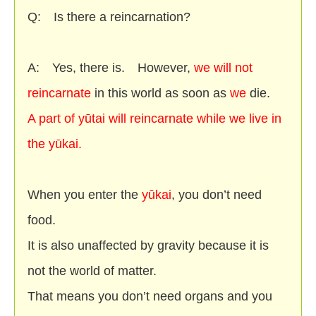
Q: Is there a reincarnation?
A: Yes, there is. However,
we
will not
reincarnate
in this world as soon as
we
die.
A part of yūtai will reincarnate while we live in
the yūkai.
When you enter the
yūkai
, you don’t need
food.
It is also unaffected by gravity because it is
not the world of matter.
That means you don’t need organs and you