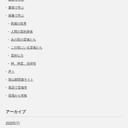
書籍で学ぶ
画像で学ぶ
死後の世界
人間の霊的身体
あの世の霊魂たち
この世にいる霊魂たち
霊的な力
神、神霊、信仰等
声々
契山館関連サイト
英語で霊魂学
現場から壱枚
アーカイブ
2026年(7)