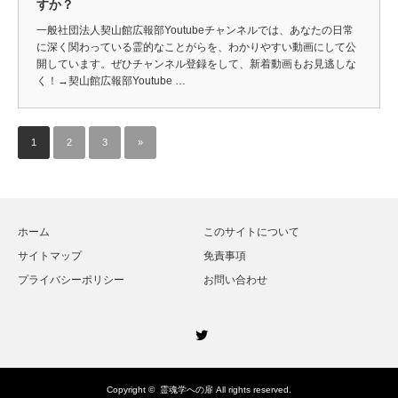
すか？
一般社団法人契山館広報部Youtubeチャンネルでは、あなたの日常
に深く関わっている霊的なことがらを、わかりやすい動画にして公
開しています。ぜひチャンネル登録をして、新着動画もお見逃しな
く！→契山館広報部Youtube …
1
2
3
»
ホーム
このサイトについて
サイトマップ
免責事項
プライバシーポリシー
お問い合わせ
Twitter
Copyright ©
霊魂学への扉
All rights reserved.