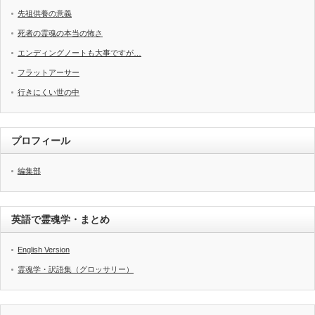
先祖供養の意義
死者の霊魂の本当の怖さ
エンディングノートも大事ですが…
フラットアーサー
行きにくい世の中
プロフィール
編集部
英語で霊魂学・まとめ
English Version
霊魂学・訳語集（グロッサリー）