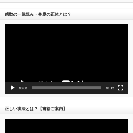
感動の一気読み・弁慶の正体とは？
動
画
プ
レ
ー
ヤ
ー
00:00
01:12
正しい禊法とは？【書籍ご案内】
動
画
プ