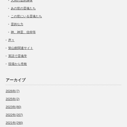
人間の霊的身体
あの世の霊魂たち
この世にいる霊魂たち
霊的な力
神、神霊、信仰等
声々
契山館関連サイト
英語で霊魂学
現場から壱枚
アーカイブ
2026年(7)
2025年(2)
2023年(80)
2022年(207)
2021年(290)