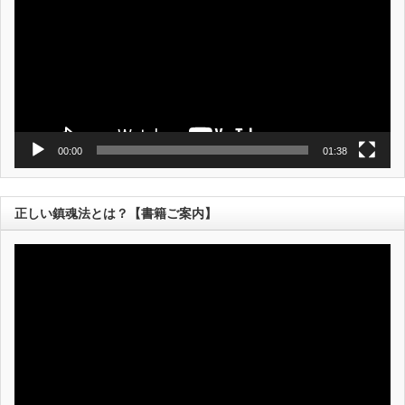
レ
ー
ヤ
ー
00:00
01:38
正しい鎮魂法とは？【書籍ご案内】
動
画
プ
レ
ー
ヤ
ー