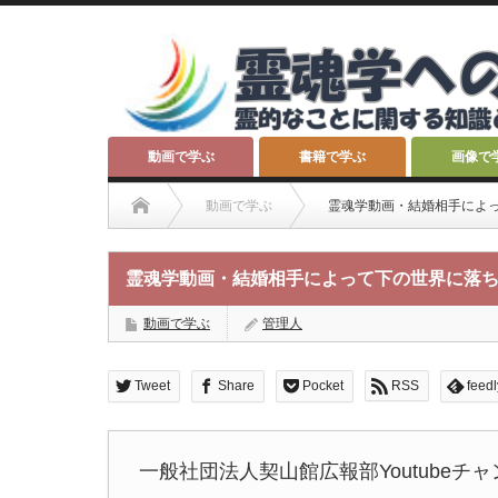
動画で学ぶ
書籍で学ぶ
画像で
動画で学ぶ
霊魂学動画・結婚相手によ
霊魂学動画・結婚相手によって下の世界に落
動画で学ぶ
管理人
Tweet
Share
Pocket
RSS
feedl
一般社団法人契山館広報部Youtube