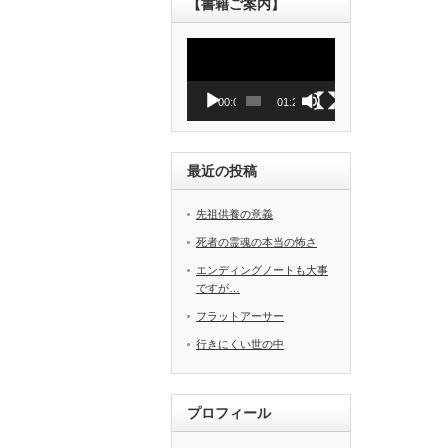
【書籍ご案内】
動
画
プ
レ
00:00
01:27
ー
ヤ
ー
最近の投稿
先祖供養の意義
死者の霊魂の本当の怖さ
エンディングノートも大事
ですが…
フラットアーサー
行きにくい世の中
プロフィール