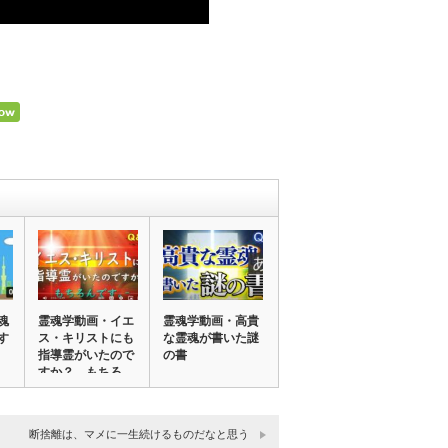
魂
霊魂学動画・イエ
霊魂学動画・高貴
す
ス・キリストにも
な霊魂が書いた謎
指導霊がいたので
の書
すか？ もちろ
ん…
断捨離は、マメに一生続けるものだなと思う