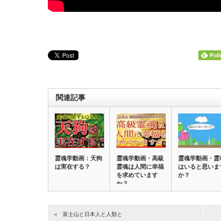
関連記事
霊魂学動画：天狗
霊魂学動画・高級
霊魂学動画・霊
は実在する？
霊魂は人間に幸福
はいると思いま
を求めています
か？
か？
富士山と日本人と人類と