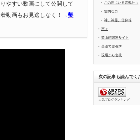
かりやすい動画にして公開して
この世にいる霊魂たち
霊的な力
新着動画もお見逃しなく！
→
契
神、神霊、信仰等
声々
契山館関連サイト
英語で霊魂学
現場から壱枚
次の記事も読んでく
人気ブログランキング