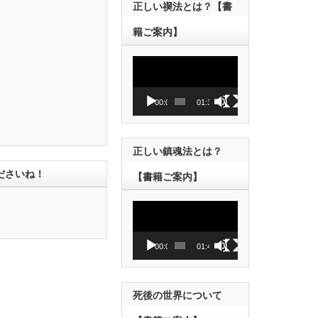
正しい禊法とは？【書
籍ご案内】
動
画
プ
レ
00:00
01:38
ー
ヤ
ー
正しい鎮魂法とは？
ださいね！
【書籍ご案内】
動
画
プ
レ
00:00
01:43
ー
ヤ
ー
死後の世界について