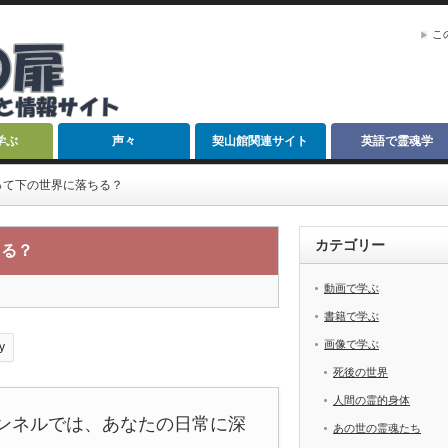
こ
学ぶ
声々
契山館関連サイト
英語で霊魂学
って下の世界に落ちる？
カテゴリー
ちる？
動画で学ぶ
書籍で学ぶ
画像で学ぶ
y
死後の世界
人間の霊的身体
チャンネルでは、あなたの日常に深
あの世の霊魂たち