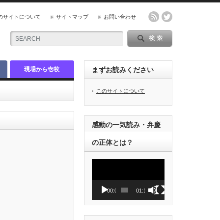
のサイトについて
サイトマップ
お問い合わせ
現場から壱枚
まずお読みください
このサイトについて
感動の一気読み・弁慶
の正体とは？
動
画
プ
レ
00:00
01:12
ー
ヤ
ー