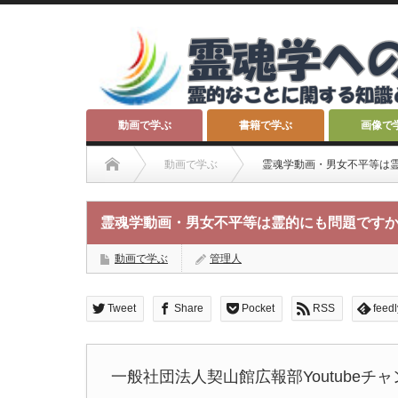
動画で学ぶ
書籍で学ぶ
画像で
動画で学ぶ
霊魂学動画・男女不平等は
霊魂学動画・男女不平等は霊的にも問題です
動画で学ぶ
管理人
Tweet
Share
Pocket
RSS
feedl
一般社団法人契山館広報部Youtube