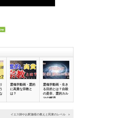
リ
霊魂学動画・霊的
霊魂学動画・生き
う
に高貴な宗教と
る目的とは？自殺
な
は？
の是非、霊的カル
マの解消
イエス師やお釈迦様の教えと民衆のレベル