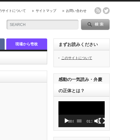
のサイトについて
サイトマップ
お問い合わせ
現場から壱枚
まずお読みください
このサイトについて
感動の一気読み・弁慶
の正体とは？
動
画
プ
レ
00:00
01:12
ー
ヤ
ー