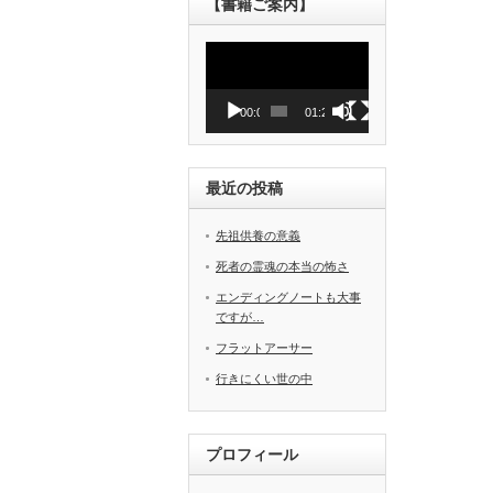
【書籍ご案内】
動
画
プ
レ
00:00
01:27
ー
ヤ
ー
最近の投稿
先祖供養の意義
死者の霊魂の本当の怖さ
エンディングノートも大事
ですが…
フラットアーサー
行きにくい世の中
プロフィール