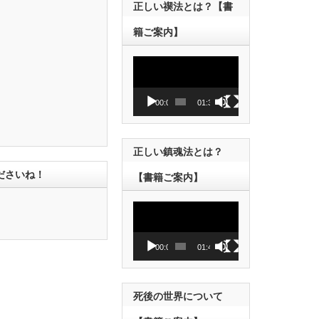
正しい禊法とは？【書
籍ご案内】
動
画
プ
レ
00:00
01:38
ー
ヤ
ー
正しい鎮魂法とは？
ださいね！
【書籍ご案内】
動
画
プ
レ
00:00
01:43
ー
ヤ
ー
死後の世界について