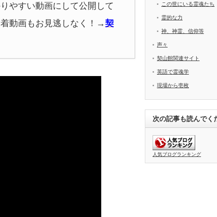
かりやすい動画にして公開して
この世にいる霊魂たち
霊的な力
新着動画もお見逃しなく！
→
契
神、神霊、信仰等
声々
契山館関連サイト
英語で霊魂学
現場から壱枚
次の記事も読んでく
人気ブログランキング