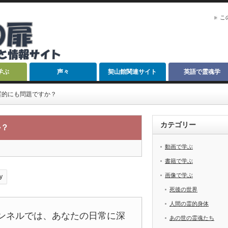
こ
学ぶ
声々
契山館関連サイト
英語で霊魂学
霊的にも問題ですか？
カテゴリー
か？
動画で学ぶ
書籍で学ぶ
画像で学ぶ
y
死後の世界
人間の霊的身体
チャンネルでは、あなたの日常に深
あの世の霊魂たち