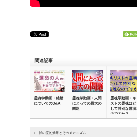
関連記事
霊魂学動画・結婚
霊魂学動画・人間
霊魂学動画・キ
についてのQ&A
にとっての最大の
ストの霊魂はど
問題
して特別な霊魂
のですか？
祓の霊的効果とそのメカニズム