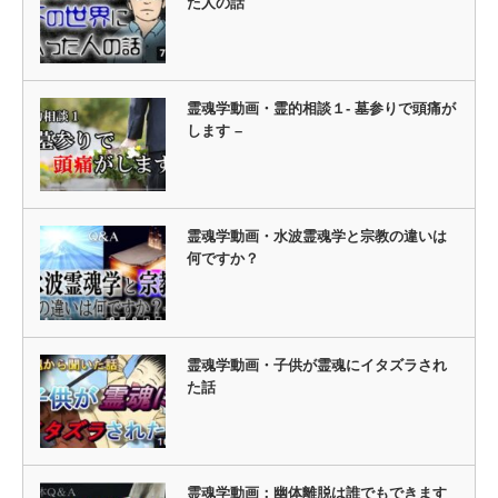
た人の話
霊魂学動画・霊的相談１- 墓参りで頭痛が
します –
霊魂学動画・水波霊魂学と宗教の違いは
何ですか？
霊魂学動画・子供が霊魂にイタズラされ
た話
霊魂学動画：幽体離脱は誰でもできます