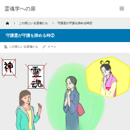
霊魂学への扉
Home
この世にいる霊魂たち
守護霊が守護を諦める時②
守護霊が守護を諦める時②
この世にいる霊魂たち
ドーン