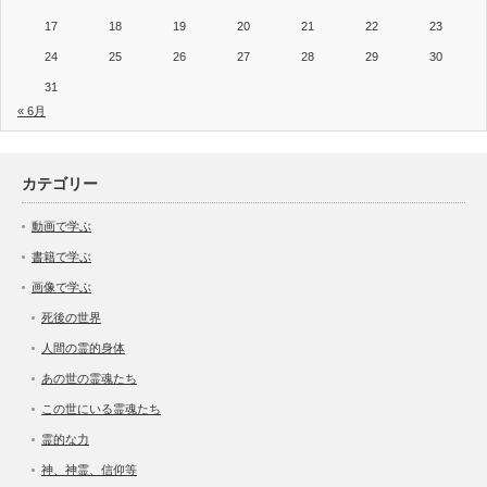
17
18
19
20
21
22
23
24
25
26
27
28
29
30
31
« 6月
カテゴリー
動画で学ぶ
書籍で学ぶ
画像で学ぶ
死後の世界
人間の霊的身体
あの世の霊魂たち
この世にいる霊魂たち
霊的な力
神、神霊、信仰等