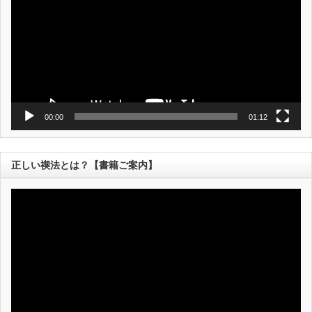
レ
ー
ヤ
ー
00:00
01:12
正しい禊法とは？【書籍ご案内】
動
画
プ
レ
ー
ヤ
ー