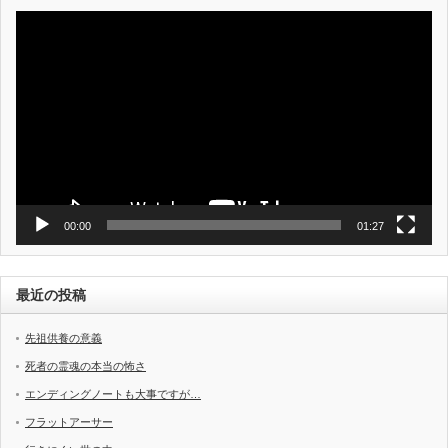
動
画
プ
レ
ー
ヤ
ー
00:00
01:27
最近の投稿
先祖供養の意義
死者の霊魂の本当の怖さ
エンディングノートも大事ですが…
フラットアーサー