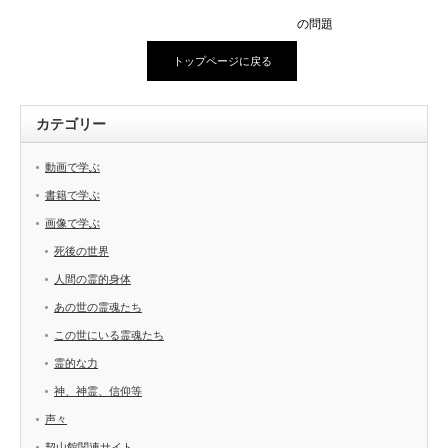
の問題
トップページに戻る
カテゴリー
動画で学ぶ
書籍で学ぶ
画像で学ぶ
死後の世界
人間の霊的身体
あの世の霊魂たち
この世にいる霊魂たち
霊的な力
神、神霊、信仰等
声々
契山館関連サイト