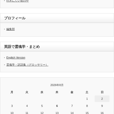
行きにくい世の中
プロフィール
編集部
英語で霊魂学・まとめ
English Version
霊魂学・訳語集（グロッサリー）
2026年8月
月
火
水
木
金
土
日
1
2
3
4
5
6
7
8
9
10
11
12
13
14
15
16