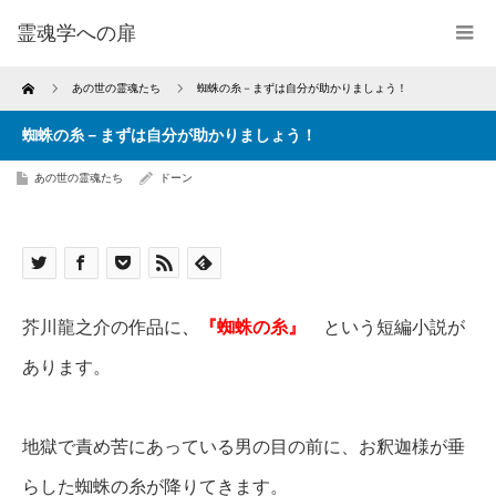
霊魂学への扉
Home
あの世の霊魂たち
蜘蛛の糸－まずは自分が助かりましょう！
蜘蛛の糸－まずは自分が助かりましょう！
あの世の霊魂たち
ドーン
芥川龍之介の作品に
、
『蜘蛛の糸』
という短編小説が
あります。
地獄で責め苦にあっている男の目の前に、お釈迦様が垂
らした蜘蛛の糸が降りてきます。