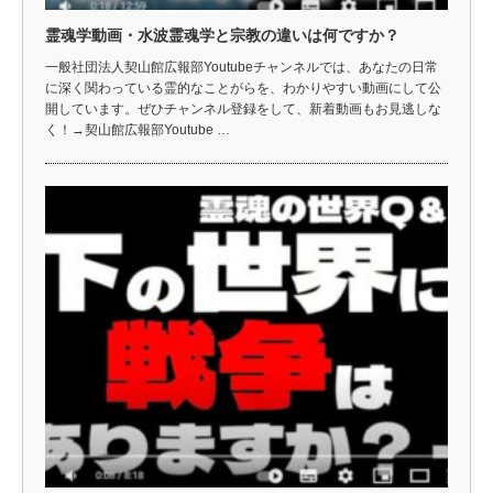
霊魂学動画・水波霊魂学と宗教の違いは何ですか？
一般社団法人契山館広報部Youtubeチャンネルでは、あなたの日常
に深く関わっている霊的なことがらを、わかりやすい動画にして公
開しています。ぜひチャンネル登録をして、新着動画もお見逃しな
く！→契山館広報部Youtube …