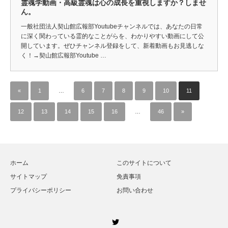
霊魂学動画・高級霊魂は心の成長を重視しますか？しませ
ん。
一般社団法人契山館広報部Youtubeチャンネルでは、あなたの日常
に深く関わっている霊的なことがらを、わかりやすい動画にして公
開しています。ぜひチャンネル登録をして、新着動画もお見逃しな
く！→契山館広報部Youtube …
«
1
…
6
7
8
9
10
11
12
13
14
15
16
…
46
»
ホーム
このサイトについて
サイトマップ
免責事項
プライバシーポリシー
お問い合わせ
Twitter