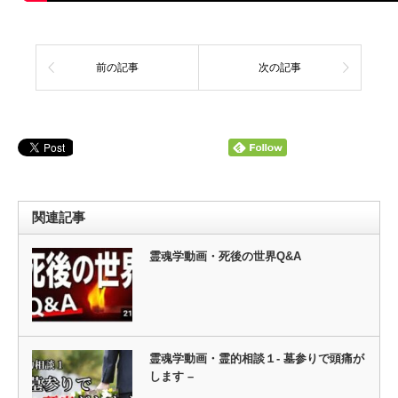
前の記事
次の記事
関連記事
霊魂学動画・死後の世界Q&A
霊魂学動画・霊的相談１- 墓参りで頭痛が
します –