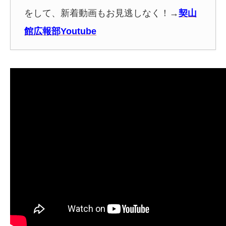
をして、新着動画もお見逃しなく！
→
契山
館広報部Youtube