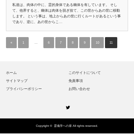
私達は、肉体の中に、霊的身体である幽体を有しています。 そし
て、他界すると、幽体は肉体を脱ぎ捨て、この世からあの世に移動
します。 という事は、地上からあの世に行くルートがあるという事
であり、逆に、あの世からこ…
«
1
…
6
7
8
9
10
11
ホーム
このサイトについて
サイトマップ
免責事項
プライバシーポリシー
お問い合わせ
Twitter
Copyright ©
霊魂学への扉
All rights reserved.