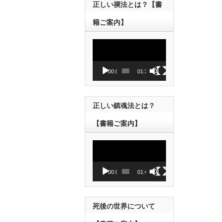
正しい禊法とは？【書
籍ご案内】
動
画
プ
レ
00:00
01:38
ー
ヤ
ー
正しい鎮魂法とは？
【書籍ご案内】
動
画
プ
レ
00:00
01:43
ー
ヤ
ー
死後の世界について