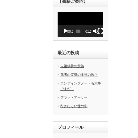
【書籍ご案内】
動
画
プ
レ
00:00
01:27
ー
ヤ
ー
最近の投稿
先祖供養の意義
死者の霊魂の本当の怖さ
エンディングノートも大事
ですが…
フラットアーサー
行きにくい世の中
プロフィール