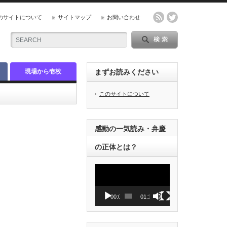
のサイトについて
サイトマップ
お問い合わせ
現場から壱枚
まずお読みください
このサイトについて
感動の一気読み・弁慶
の正体とは？
動
画
プ
レ
00:00
01:12
ー
ヤ
ー