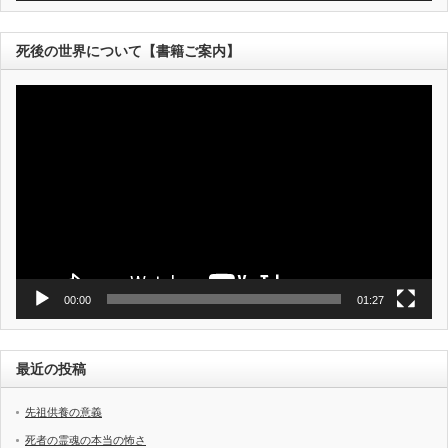
死後の世界について【書籍ご案内】
動
画
プ
レ
ー
ヤ
ー
00:00
01:27
最近の投稿
先祖供養の意義
死者の霊魂の本当の怖さ