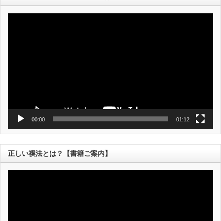
動
画
プ
レ
ー
ヤ
ー
00:00
01:12
正しい禊法とは？【書籍ご案内】
動
画
プ
レ
ー
ヤ
ー