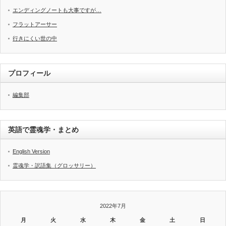
エンディングノートも大事ですが…
フラットアーサー
行きにくい世の中
プロフィール
編集部
英語で霊魂学・まとめ
English Version
霊魂学・訳語集（グロッサリー）
2022年7月
月
火
水
木
金
土
日