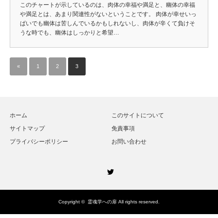
このチャートが示しているのは、肉体の幸福や満足と、幽体の幸福
や満足とは、あまり関連性がないということです。 肉体が幸せいっ
ぱいでも幽体は苦しんでいるかもしれないし、肉体が辛くて負けそ
うな時でも、幽体はしっかりと希望…
«
1
2
3
ホーム
このサイトについて
サイトマップ
免責事項
プライバシーポリシー
お問い合わせ
Twitter
Copyright ©
霊魂学への扉
All rights reserved.