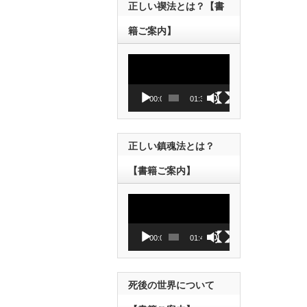
正しい禊法とは？【書
籍ご案内】
動
画
プ
レ
00:00
01:38
ー
ヤ
ー
正しい鎮魂法とは？
【書籍ご案内】
動
画
プ
レ
00:00
01:43
ー
ヤ
ー
死後の世界について