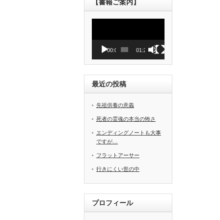
【書籍ご案内】
動
画
プ
レ
00:00
01:27
ー
ヤ
ー
最近の投稿
先祖供養の意義
死者の霊魂の本当の怖さ
エンディングノートも大事
ですが…
フラットアーサー
行きにくい世の中
プロフィール