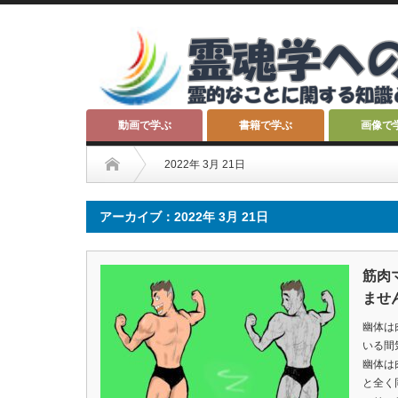
動画で学ぶ
書籍で学ぶ
画像で
2022年 3月 21日
アーカイブ：2022年 3月 21日
筋肉
ませ
幽体は
いる間
幽体は
と全く