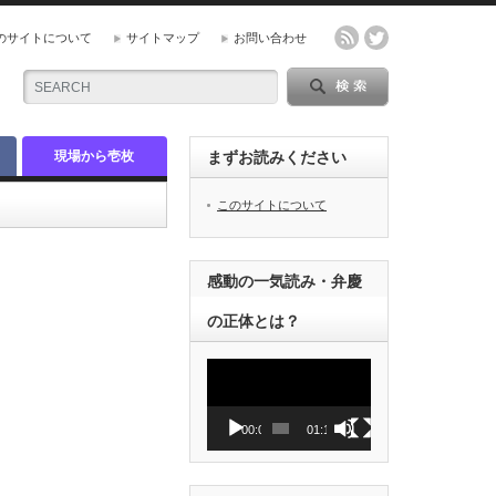
のサイトについて
サイトマップ
お問い合わせ
現場から壱枚
まずお読みください
このサイトについて
感動の一気読み・弁慶
の正体とは？
動
画
プ
レ
00:00
01:12
ー
ヤ
ー