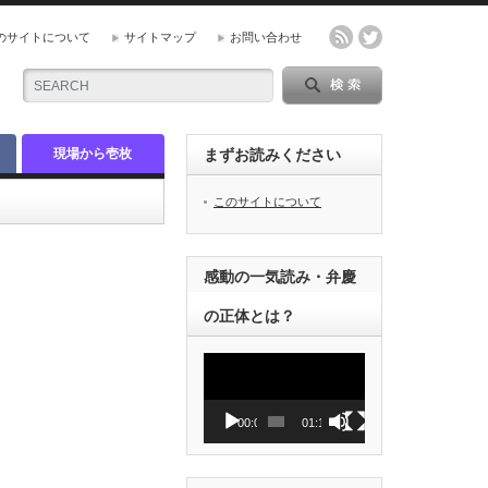
のサイトについて
サイトマップ
お問い合わせ
現場から壱枚
まずお読みください
このサイトについて
感動の一気読み・弁慶
の正体とは？
動
画
プ
レ
00:00
01:12
ー
ヤ
ー