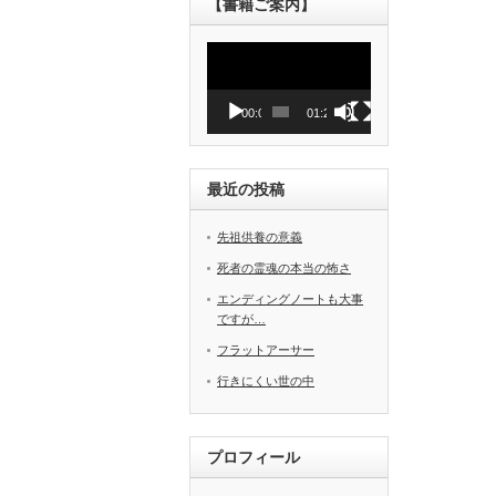
【書籍ご案内】
動
画
プ
レ
00:00
01:27
ー
ヤ
ー
最近の投稿
先祖供養の意義
死者の霊魂の本当の怖さ
エンディングノートも大事
ですが…
フラットアーサー
行きにくい世の中
プロフィール