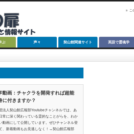
こ
学ぶ
声々
契山館関連サイト
英語で霊魂学
学動画：チャクラを開発すれば超能
身に付きますか？
団法人契山館広報部Youtubeチャンネルでは、あ
日常に深く関わっている霊的なことがらを、わか
い動画にして公開しています。ぜひチャンネル登
て、新着動画もお見逃しなく！→契山館広報部