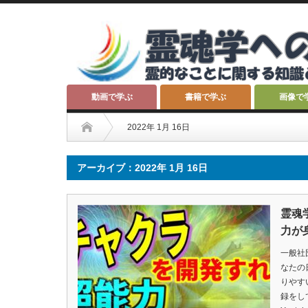
動画で学ぶ
書籍で学ぶ
画像で
2022年 1月 16日
アーカイブ：2022年 1月 16日
霊魂
力が
一般社
なたの
りやす
録をし