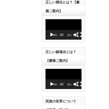
正しい禊法とは？【書
籍ご案内】
動
画
プ
レ
00:00
01:38
ー
ヤ
ー
正しい鎮魂法とは？
【書籍ご案内】
動
画
プ
レ
00:00
01:43
ー
ヤ
ー
死後の世界について