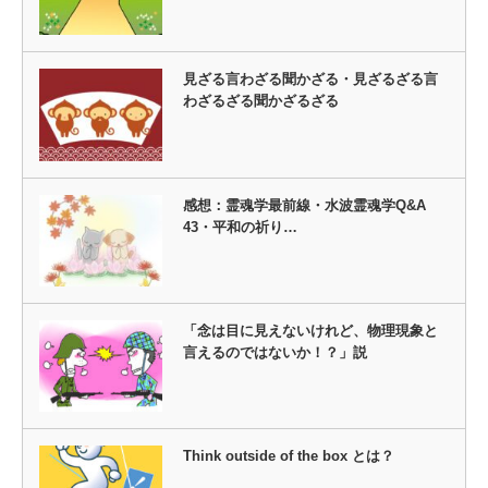
見ざる言わざる聞かざる・見ざるざる言
わざるざる聞かざるざる
感想：霊魂学最前線・水波霊魂学Q&A
43・平和の祈り…
「念は目に見えないけれど、物理現象と
言えるのではないか！？」説
Think outside of the box とは？