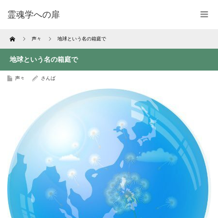
霊魂学への扉
Home
声々
地球という名の箱庭で
地球という名の箱庭で
声々
さんば