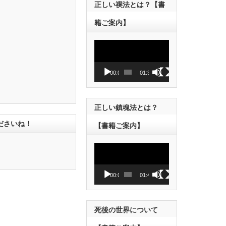
正しい禊法とは？【書
籍ご案内】
動
画
プ
レ
00:00
01:38
ー
ヤ
ー
正しい鎮魂法とは？
ださいね！
【書籍ご案内】
動
画
プ
レ
00:00
01:43
ー
ヤ
ー
死後の世界について