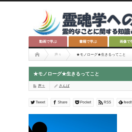
動画で学ぶ
書籍で学ぶ
画像で
声々
★モノローグ★生きるってこと
★モノローグ★生きるってこと
声々
さんば
Tweet
Share
Pocket
RSS
feedl