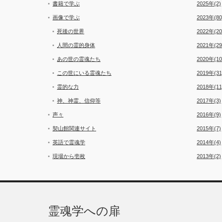
書籍で学ぶ
2025年(2)
画像で学ぶ
2023年(80
死後の世界
2022年(20
人間の霊的身体
2021年(29
あの世の霊魂たち
2020年(10
この世にいる霊魂たち
2019年(31
霊的な力
2018年(11
神、神霊、信仰等
2017年(3)
声々
2016年(9)
契山館関連サイト
2015年(7)
英語で霊魂学
2014年(4)
現場から壱枚
2013年(2)
霊魂学への扉