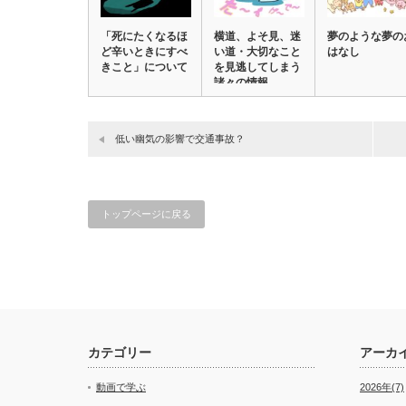
「死にたくなるほ
横道、よそ見、迷
夢のような夢の
ど辛いときにすべ
い道・大切なこと
はなし
きこと」について
を見逃してしまう
諸々の情報
低い幽気の影響で交通事故？
トップページに戻る
カテゴリー
アーカ
動画で学ぶ
2026年(7)