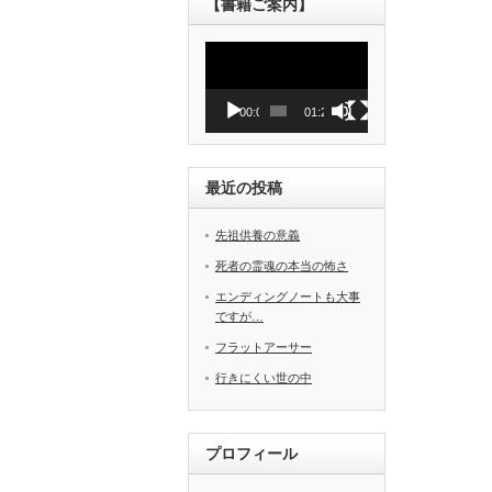
【書籍ご案内】
動
画
プ
レ
00:00
01:27
ー
ヤ
ー
最近の投稿
先祖供養の意義
死者の霊魂の本当の怖さ
エンディングノートも大事
ですが…
フラットアーサー
行きにくい世の中
プロフィール