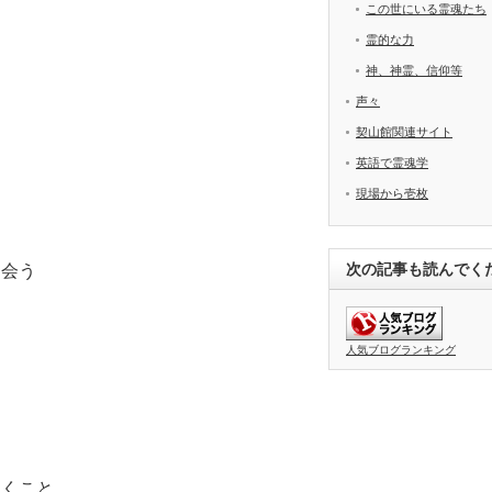
この世にいる霊魂たち
霊的な力
神、神霊、信仰等
声々
契山館関連サイト
英語で霊魂学
現場から壱枚
次の記事も読んでく
出会う
人気ブログランキング
めくこと