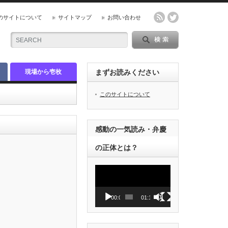
のサイトについて
サイトマップ
お問い合わせ
現場から壱枚
まずお読みください
このサイトについて
感動の一気読み・弁慶
の正体とは？
動
画
プ
レ
00:00
01:12
ー
ヤ
ー