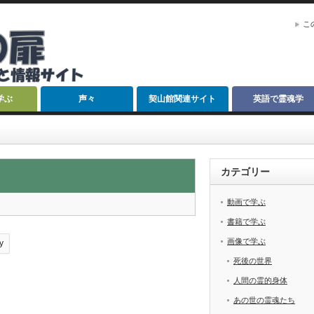
こ
学ぶ
声々
契山館関連サイト
英語で霊魂学
カテゴリー
動画で学ぶ
書籍で学ぶ
画像で学ぶ
y
死後の世界
人間の霊的身体
あの世の霊魂たち