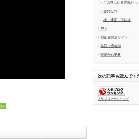
この世にいる霊魂たち
霊的な力
神、神霊、信仰等
声々
契山館関連サイト
英語で霊魂学
現場から壱枚
次の記事も読んでく
人気ブログランキング