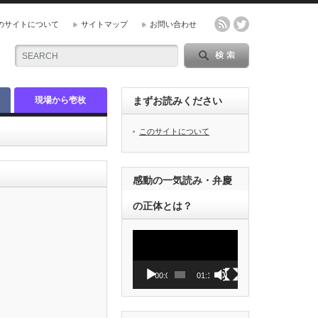
のサイトについて
サイトマップ
お問い合わせ
現場から壱枚
まずお読みください
このサイトについて
感動の一気読み・弁慶
の正体とは？
動
画
プ
レ
00:00
01:12
ー
ヤ
ー