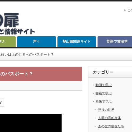
こ
学ぶ
声々
契山館関連サイト
英語で霊魂学
お祓いは上の世界へのパスポート？
カテゴリー
へのパスポート？
動画で学ぶ
書籍で学ぶ
画像で学ぶ
y
死後の世界
人間の霊的身体
あの世の霊魂たち