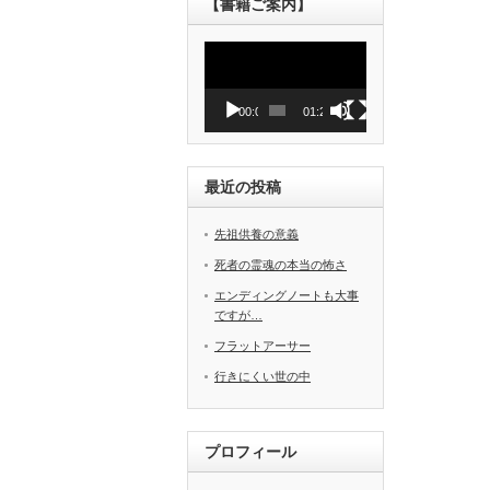
【書籍ご案内】
動
画
プ
レ
00:00
01:27
ー
ヤ
ー
最近の投稿
先祖供養の意義
死者の霊魂の本当の怖さ
エンディングノートも大事
ですが…
フラットアーサー
行きにくい世の中
プロフィール