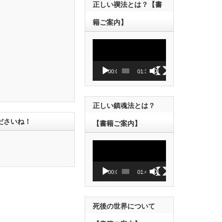
正しい禊法とは？【書
籍ご案内】
動
画
プ
レ
00:00
01:38
ー
ヤ
ー
正しい鎮魂法とは？
ださいね！
【書籍ご案内】
動
画
プ
レ
00:00
01:43
ー
ヤ
ー
死後の世界について