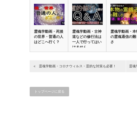
霊魂学動画・死後
霊魂学動画・古神
霊魂学動画・本
の世界・普通の人
道などの修行法は
の霊魂通信の難
はどこへ行く？
一人で行ってはい
さ
けません
霊魂学動画・コロナウィルス・霊的な対策も必要！
霊魂
トップページに戻る