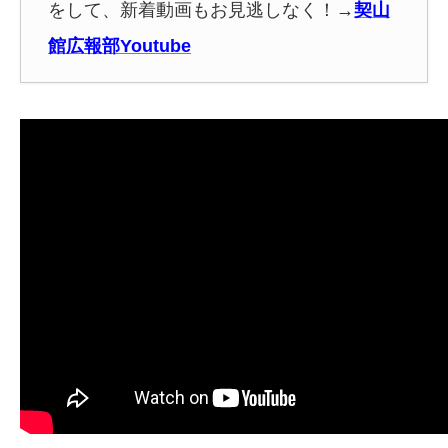
をして、新着動画もお見逃しなく！
→
契山
館広報部Youtube