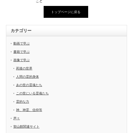
こと
トップページに戻る
カテゴリー
動画で学ぶ
書籍で学ぶ
画像で学ぶ
死後の世界
人間の霊的身体
あの世の霊魂たち
この世にいる霊魂たち
霊的な力
神、神霊、信仰等
声々
契山館関連サイト