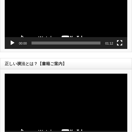
ヤ
ー
00:00
01:12
正しい禊法とは？【書籍ご案内】
動
画
プ
レ
ー
ヤ
ー