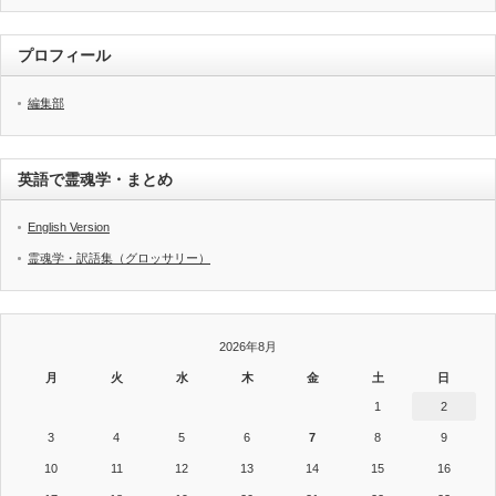
プロフィール
編集部
英語で霊魂学・まとめ
English Version
霊魂学・訳語集（グロッサリー）
2026年8月
月
火
水
木
金
土
日
1
2
3
4
5
6
7
8
9
10
11
12
13
14
15
16