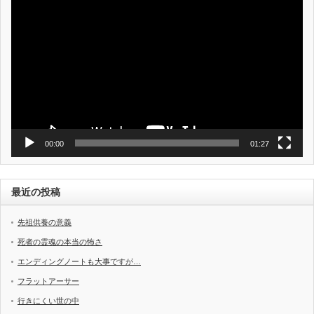
画
プ
レ
ー
ヤ
ー
00:00
01:27
最近の投稿
先祖供養の意義
死者の霊魂の本当の怖さ
エンディングノートも大事ですが…
フラットアーサー
行きにくい世の中