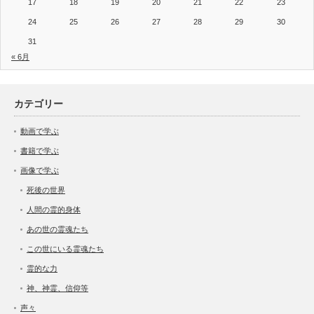
17
18
19
20
21
22
23
24
25
26
27
28
29
30
31
« 6月
カテゴリー
動画で学ぶ
書籍で学ぶ
画像で学ぶ
死後の世界
人間の霊的身体
あの世の霊魂たち
この世にいる霊魂たち
霊的な力
神、神霊、信仰等
声々