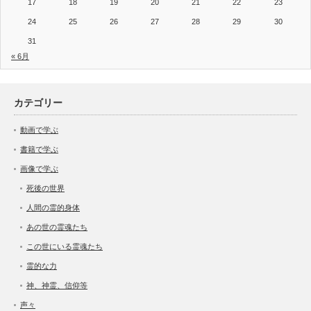
17
18
19
20
21
22
23
24
25
26
27
28
29
30
31
« 6月
カテゴリー
動画で学ぶ
書籍で学ぶ
画像で学ぶ
死後の世界
人間の霊的身体
あの世の霊魂たち
この世にいる霊魂たち
霊的な力
神、神霊、信仰等
声々