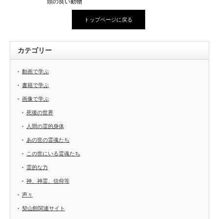
頭の良い動物
トップページに戻る
カテゴリー
動画で学ぶ
書籍で学ぶ
画像で学ぶ
死後の世界
人間の霊的身体
あの世の霊魂たち
この世にいる霊魂たち
霊的な力
神、神霊、信仰等
声々
契山館関連サイト