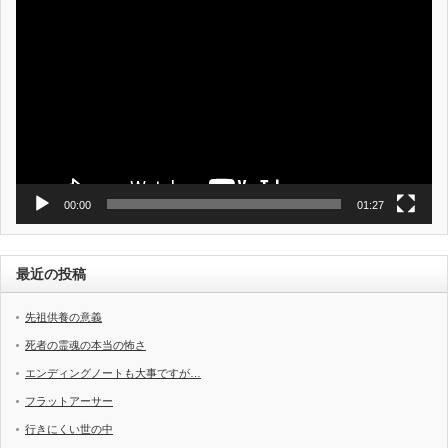
画
プ
レ
ー
ヤ
ー
00:00
01:27
最近の投稿
先祖供養の意義
死者の霊魂の本当の怖さ
エンディングノートも大事ですが…
フラットアーサー
行きにくい世の中