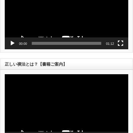
ヤ
ー
00:00
01:12
正しい禊法とは？【書籍ご案内】
動
画
プ
レ
ー
ヤ
ー