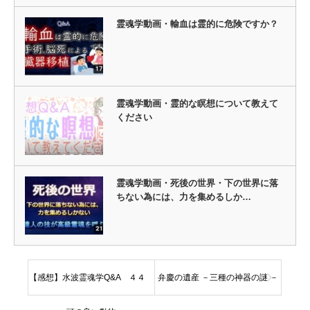
霊魂学動画・輸血は霊的に危険ですか？
霊魂学動画・霊的な瞑想について教えて
ください
霊魂学動画・死後の世界・下の世界に落
ちない為には、力を集めるしか…
【感想】水波霊魂学Q&A ４４
弁慶の遺産 －三種の神器の謎 －