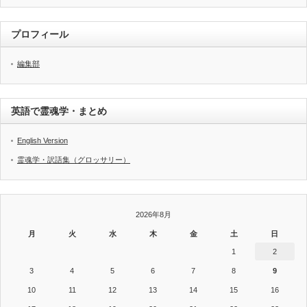
プロフィール
編集部
英語で霊魂学・まとめ
English Version
霊魂学・訳語集（グロッサリー）
2026年8月
月
火
水
木
金
土
日
1
2
3
4
5
6
7
8
9
10
11
12
13
14
15
16