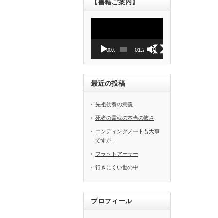
【書籍ご案内】
動
画
プ
レ
00:00
01:27
ー
ヤ
ー
最近の投稿
先祖供養の意義
死者の霊魂の本当の怖さ
エンディングノートも大事
ですが…
フラットアーサー
行きにくい世の中
プロフィール