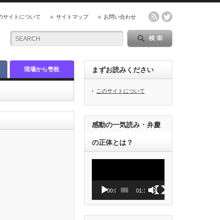
のサイトについて
サイトマップ
お問い合わせ
現場から壱枚
まずお読みください
このサイトについて
感動の一気読み・弁慶
の正体とは？
動
画
プ
レ
00:00
01:12
ー
ヤ
ー