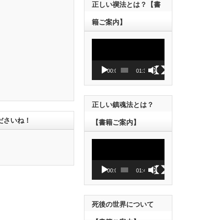
正しい禊法とは？【書
籍ご案内】
動
画
プ
レ
00:00
01:38
ー
ヤ
ー
正しい鎮魂法とは？
ださいね！
【書籍ご案内】
動
画
プ
レ
00:00
01:43
ー
ヤ
ー
死後の世界について