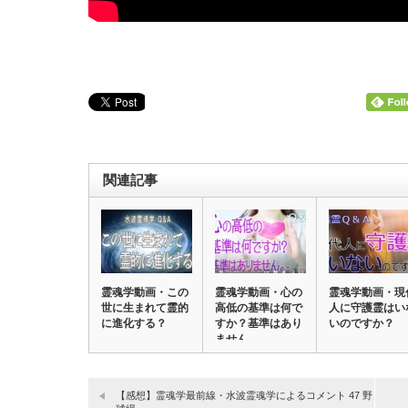
関連記事
霊魂学動画・この
霊魂学動画・心の
霊魂学動画・現
世に生まれて霊的
高低の基準は何で
人に守護霊はい
に進化する？
すか？基準はあり
いのですか？
ません。
【感想】霊魂学最前線・水波霊魂学によるコメント 47 野