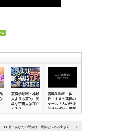
代
霊魂学動画・地球
霊魂学動画・体
な
人よりも霊的に高
験・１６の死後の
級な宇宙人は存在
ケース「人の死後
する？
はそれぞれ」書籍
C…
PR版：あなたの死後はー死後を決める生き方ー