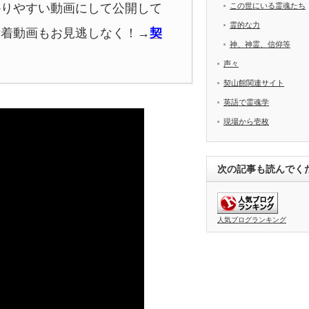
かりやすい動画にして公開して
この世にいる霊魂たち
霊的な力
新着動画もお見逃しなく！
→
契
神、神霊、信仰等
声々
契山館関連サイト
英語で霊魂学
現場から壱枚
次の記事も読んでく
人気ブログランキング