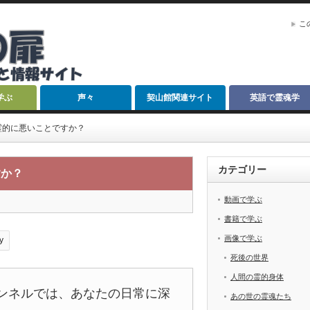
こ
学ぶ
声々
契山館関連サイト
英語で霊魂学
霊的に悪いことですか？
カテゴリー
すか？
動画で学ぶ
書籍で学ぶ
画像で学ぶ
y
死後の世界
人間の霊的身体
チャンネルでは、あなたの日常に深
あの世の霊魂たち