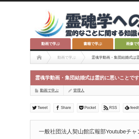
動画で学ぶ
書籍で学ぶ
画像で
動画で学ぶ
霊魂学動画・集団結婚式は
霊魂学動画・集団結婚式は霊的に悪いことで
動画で学ぶ
管理人
Tweet
Share
Pocket
RSS
feedl
一般社団法人契山館広報部Youtube