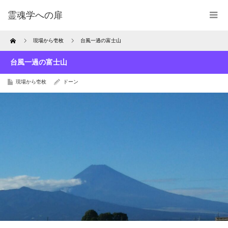
霊魂学への扉
Home
現場から壱枚
台風一過の富士山
台風一過の富士山
現場から壱枚
ドーン