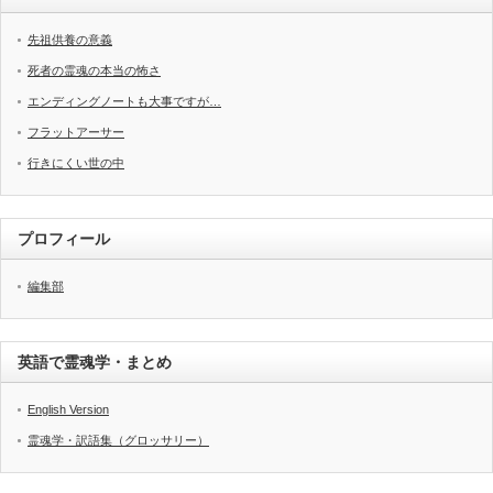
先祖供養の意義
死者の霊魂の本当の怖さ
エンディングノートも大事ですが…
フラットアーサー
行きにくい世の中
プロフィール
編集部
英語で霊魂学・まとめ
English Version
霊魂学・訳語集（グロッサリー）