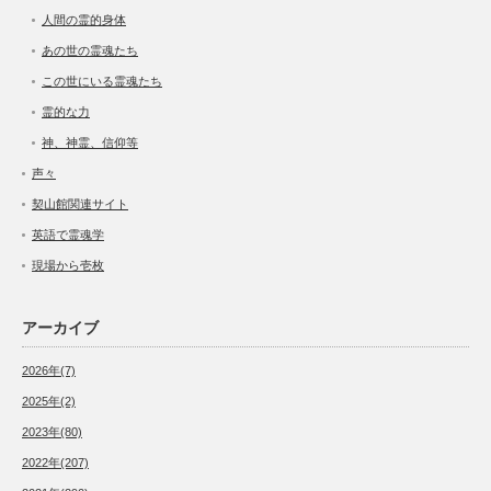
人間の霊的身体
あの世の霊魂たち
この世にいる霊魂たち
霊的な力
神、神霊、信仰等
声々
契山館関連サイト
英語で霊魂学
現場から壱枚
アーカイブ
2026年(7)
2025年(2)
2023年(80)
2022年(207)