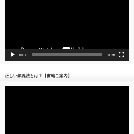
プ
レ
ー
ヤ
ー
00:00
01:38
正しい鎮魂法とは？【書籍ご案内】
動
画
プ
レ
ー
ヤ
ー