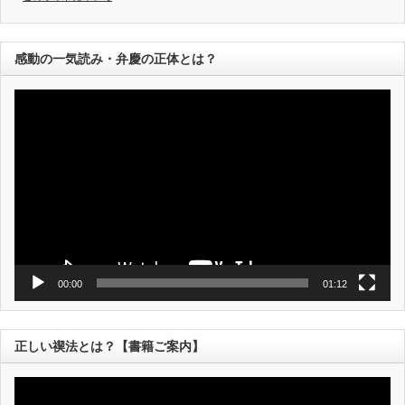
感動の一気読み・弁慶の正体とは？
動
画
プ
レ
ー
ヤ
ー
00:00
01:12
正しい禊法とは？【書籍ご案内】
動
画