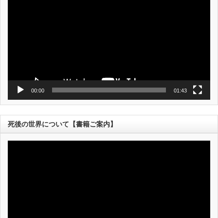
プ
レ
ー
ヤ
ー
00:00
01:43
死後の世界について【書籍ご案内】
動
画
プ
レ
ー
ヤ
ー