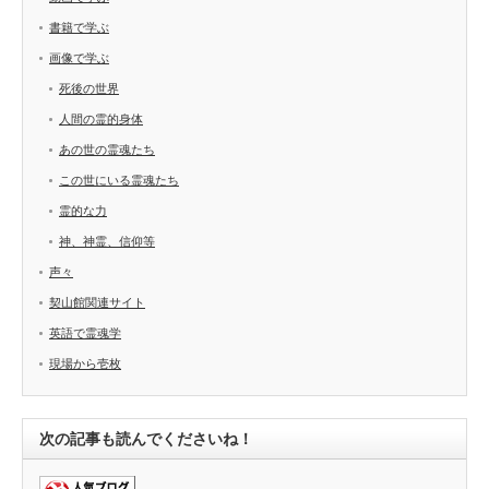
書籍で学ぶ
画像で学ぶ
死後の世界
人間の霊的身体
あの世の霊魂たち
この世にいる霊魂たち
霊的な力
神、神霊、信仰等
声々
契山館関連サイト
英語で霊魂学
現場から壱枚
次の記事も読んでくださいね！