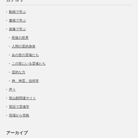
動画で学ぶ
書籍で学ぶ
画像で学ぶ
死後の世界
人間の霊的身体
あの世の霊魂たち
この世にいる霊魂たち
霊的な力
神、神霊、信仰等
声々
契山館関連サイト
英語で霊魂学
現場から壱枚
アーカイブ