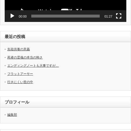
00:00
01:27
最近の投稿
先祖供養の意義
死者の霊魂の本当の怖さ
エンディングノートも大事ですが…
フラットアーサー
行きにくい世の中
プロフィール
編集部