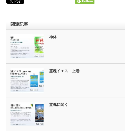
関連記事
神体
霊魂イエス 上巻
霊魂に聞く