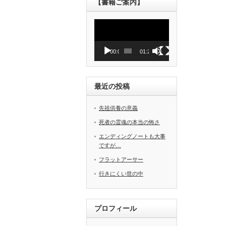
【書籍ご案内】
動
画
プ
レ
00:00
01:27
ー
ヤ
ー
最近の投稿
先祖供養の意義
死者の霊魂の本当の怖さ
エンディングノートも大事
ですが…
フラットアーサー
行きにくい世の中
プロフィール