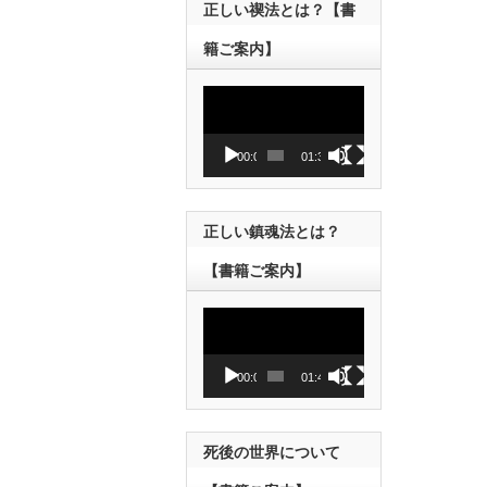
正しい禊法とは？【書
籍ご案内】
動
画
プ
レ
00:00
01:38
ー
ヤ
ー
正しい鎮魂法とは？
【書籍ご案内】
動
画
プ
レ
00:00
01:43
ー
ヤ
ー
死後の世界について