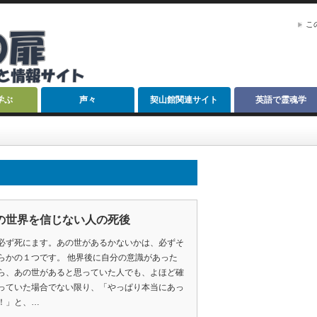
こ
学ぶ
声々
契山館関連サイト
英語で霊魂学
の世界を信じない人の死後
必ず死にます。あの世があるかないかは、必ずそ
らかの１つです。 他界後に自分の意識があった
ら、あの世があると思っていた人でも、よほど確
っていた場合でない限り、「やっぱり本当にあっ
！」と、…