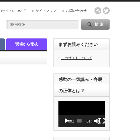
のサイトについて
サイトマップ
お問い合わせ
現場から壱枚
まずお読みください
このサイトについて
感動の一気読み・弁慶
の正体とは？
動
画
プ
レ
00:00
01:12
ー
ヤ
ー