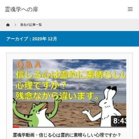
霊魂学への扉
Home
過去の記事一覧
アーカイブ：2020年 12月
霊魂学動画・信じる心は霊的に素晴らしい心理ですか？