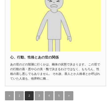
心、行動、性格とあの世の関係
あの世のどの階層に行くかは、幽体の状態で決まります。 この世で
の行動の善・悪や心の美・醜で決まるわけではなく、もちろん、性
格の善し悪しでもありません。 それ故、善人とか人格者とか呼ばれ
ていた人達も、他界時に幽…
«
1
2
3
4
5
»