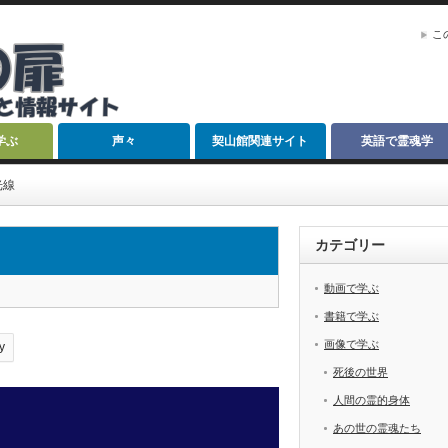
こ
学ぶ
声々
契山館関連サイト
英語で霊魂学
光線
カテゴリー
動画で学ぶ
書籍で学ぶ
画像で学ぶ
y
死後の世界
人間の霊的身体
あの世の霊魂たち