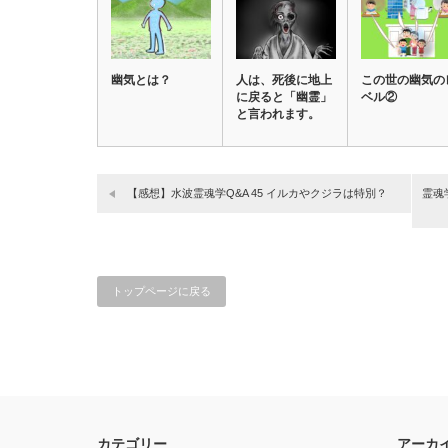
幽気とは？
人は、死後に地上
この世の幽気の
に戻ると「幽霊」
ベル②
と言われます。
【感想】水波霊魂学Q&A 45 イルカやクジラは特別？
霊魂
トップページに戻る
カテゴリー
アーカ