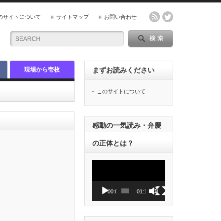
のサイトについて
サイトマップ
お問い合わせ
現場から壱枚
まずお読みください
このサイトについて
感動の一気読み・弁慶
の正体とは？
動
画
プ
レ
00:00
01:12
ー
ヤ
ー