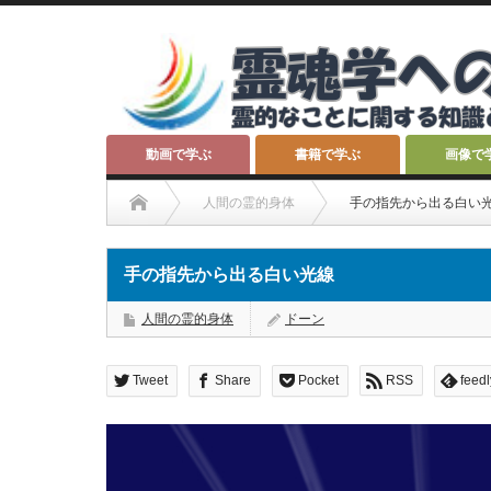
動画で学ぶ
書籍で学ぶ
画像で
人間の霊的身体
手の指先から出る白い
手の指先から出る白い光線
人間の霊的身体
ドーン
Tweet
Share
Pocket
RSS
feedl