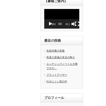
【書籍ご案内】
動
画
プ
レ
00:00
01:27
ー
ヤ
ー
最近の投稿
先祖供養の意義
死者の霊魂の本当の怖さ
エンディングノートも大事
ですが…
フラットアーサー
行きにくい世の中
プロフィール