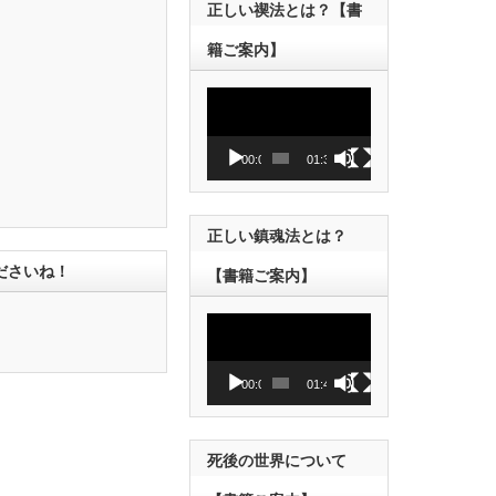
正しい禊法とは？【書
籍ご案内】
動
画
プ
レ
00:00
01:38
ー
ヤ
ー
正しい鎮魂法とは？
ださいね！
【書籍ご案内】
動
画
プ
レ
00:00
01:43
ー
ヤ
ー
死後の世界について