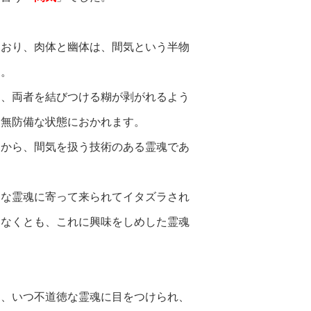
ており、肉体と幽体は、間気という半物
す。
と、両者を結びつける糊が剥がれるよう
、無防備な状態におかれます。
すから、間気を扱う技術のある霊魂であ
うな霊魂に寄って来られてイタズラされ
きなくとも、これに興味をしめした霊魂
り、いつ不道徳な霊魂に目をつけられ、