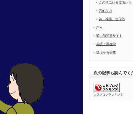
この世にいる霊魂たち
霊的な力
神、神霊、信仰等
声々
契山館関連サイト
英語で霊魂学
現場から壱枚
次の記事も読んでく
人気ブログランキング