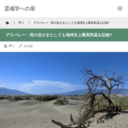
霊魂学への扉
Home
声々
デスバレー・死の谷がまたしても地球史上最高気温を記録?
デスバレー・死の谷がまたしても地球史上最高気温を記録?
声々
さんば