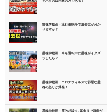
を示すのは宗教のみである！
霊魂学動画・退行催眠等で過去世が分か
りますか？
霊魂学動画・車を運転中に霊魂がイタズ
ラしたら？
霊魂学動画・コロナウィルスで邪悪な霊
魂の怒りが爆発！
霊魂学動画・霊的相談１- 墓参りで頭痛が