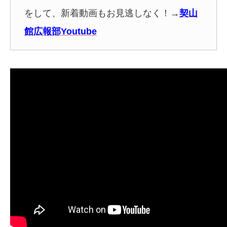
をして、新着動画もお見逃しなく！
→
契山
館広報部Youtube