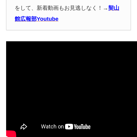
をして、新着動画もお見逃しなく！
→
契山
館広報部Youtube