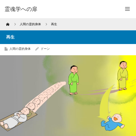
霊魂学への扉
Home
人間の霊的身体
再生
再生
人間の霊的身体
ドーン