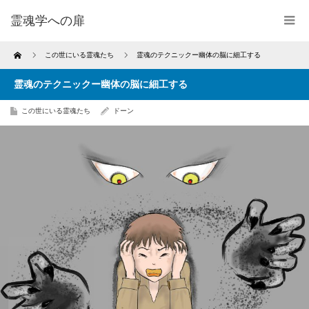
霊魂学への扉
Home
この世にいる霊魂たち
霊魂のテクニックー幽体の脳に細工する
霊魂のテクニックー幽体の脳に細工する
この世にいる霊魂たち
ドーン