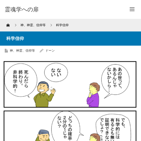
霊魂学への扉
Home
神、神霊、信仰等
科学信仰
科学信仰
神、神霊、信仰等
ドーン